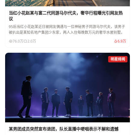
当红小花赵某与富二代同游马尔代夫，奢华行程曝光引网友热
议
95后当红小花赵某近日被网友偶遇与一位神秘男子同游马尔代夫，该男子
被扒出是某知名地产集团少东家，两人入住每晚数万元的奢华水屋别墅。
76.0万
2.0万
6.9万
明星绯闻
某男团成员突然宣布退团，队长直播中哽咽表示不解和遗憾