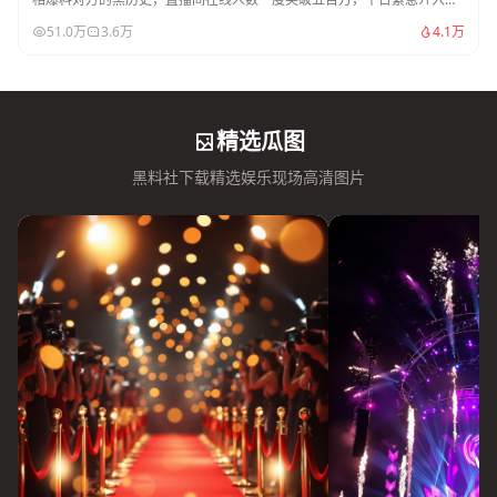
停。
51.0万
3.6万
4.1万
精选瓜图
黑料社下载精选娱乐现场高清图片