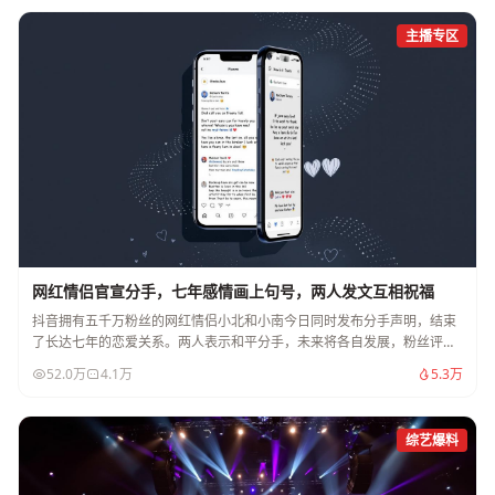
主播专区
网红情侣官宣分手，七年感情画上句号，两人发文互相祝福
抖音拥有五千万粉丝的网红情侣小北和小南今日同时发布分手声明，结束
了长达七年的恋爱关系。两人表示和平分手，未来将各自发展，粉丝评论
区一片惋惜。
52.0万
4.1万
5.3万
综艺爆料