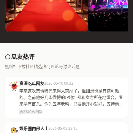
瓜友热评
黑料社下载社区精选热门评论与讨论话题
资深吃瓜网友
2026-05-10 09:32
李某这次恋情曝光来得太突然了，但细想也是有迹可循
的。之前他好几条微博的IP地址都和女方所在地重合，看
来早有苗头。作为五年老粉，只要他开心就好，支持他的
选择！
2340
回复
娱乐圈内部人士
2026-05-09 22:15