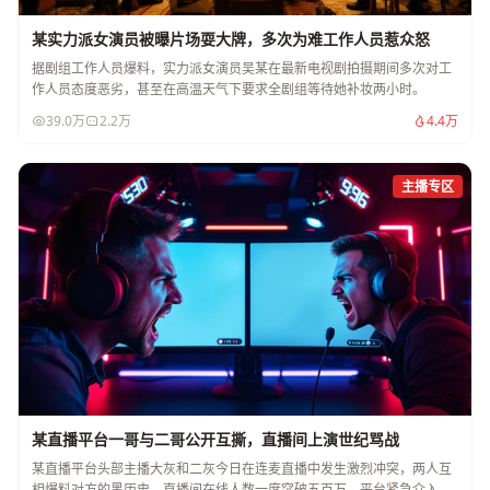
某实力派女演员被曝片场耍大牌，多次为难工作人员惹众怒
据剧组工作人员爆料，实力派女演员吴某在最新电视剧拍摄期间多次对工
作人员态度恶劣，甚至在高温天气下要求全剧组等待她补妆两小时。
39.0万
2.2万
4.4万
主播专区
某直播平台一哥与二哥公开互撕，直播间上演世纪骂战
某直播平台头部主播大灰和二灰今日在连麦直播中发生激烈冲突，两人互
相爆料对方的黑历史，直播间在线人数一度突破五百万，平台紧急介入调