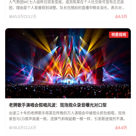
人气男团MC七人组昨日突发变故，成员陈某在个人社交账号宣布正式退
团，理由是个人发展规划调整。队长在随后的直播中眼含泪光，表示对此
事感到突然和不解。
65.0万
3.2万
6.5万
明星绯闻
老牌歌手演唱会假唱风波：现场观众录音曝光对口型
出道三十年的老牌歌手周某在昨晚的万人演唱会中被观众抓包假唱，现场
录音与CD原声高度一致，连换气和瑕疵都一模一样，引发歌迷强烈不满。
58.0万
2.6万
6.0万