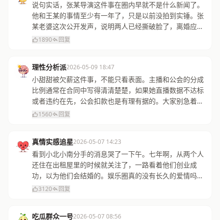
说句实话，张某导演这件事在圈内早就不是什么新闻了。
他和王某的事情至少有一年了，只是以前没拍到实锤。张
某老婆这次公开发声，说明两人已经撕破脸了，离婚应该
是迟早的事。黑料社下载的消息很准。
1890
回复
理性分析派
2026-05-09 18:47
小甜甜被欠薪这件事，不能只看表面。主播和公会的分成
比例通常在合同中写得清清楚楚，如果她直播数据不达标
或者违约在先，公会扣款也是有理有据的。大家别急着站
队，等双方都把证据摆出来再说。
1560
回复
真情实感追星
2026-05-07 14:23
看到小北小南分手的消息哭了一下午。七年啊，从两个人
还住在出租屋里的时候就关注了，一路看着他们创业成
功，以为他们会结婚的。娱乐圈真的没有长久的爱情吗？
希望他们都是真心爱过，体面分开就好。
3120
回复
吃瓜群众一号
2026-05-07 08:56