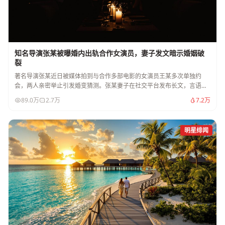
知名导演张某被曝婚内出轨合作女演员，妻子发文暗示婚姻破
裂
著名导演张某近日被媒体拍到与合作多部电影的女演员王某多次单独约
会，两人亲密举止引发婚变猜测。张某妻子在社交平台发布长文，言语中
透露出对婚姻的失望。
89.0万
2.7万
7.2万
明星绯闻