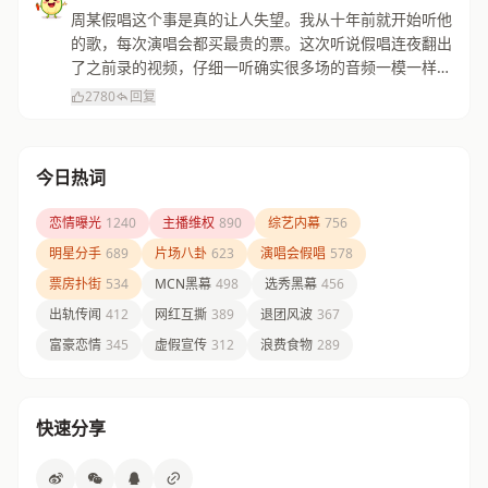
周某假唱这个事是真的让人失望。我从十年前就开始听他
的歌，每次演唱会都买最贵的票。这次听说假唱连夜翻出
了之前录的视频，仔细一听确实很多场的音频一模一样。
感觉自己的青春被欺骗了，以后不会再支持了。
2780
回复
今日热词
恋情曝光
1240
主播维权
890
综艺内幕
756
明星分手
689
片场八卦
623
演唱会假唱
578
票房扑街
534
MCN黑幕
498
选秀黑幕
456
出轨传闻
412
网红互撕
389
退团风波
367
富豪恋情
345
虚假宣传
312
浪费食物
289
快速分享