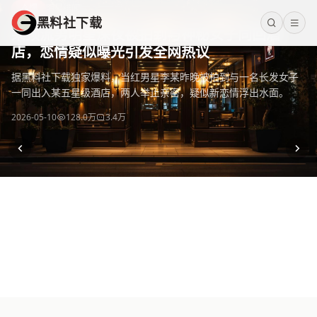
黑料社下载
爆
明星绯闻
黑料社下载
黑料社下载 - 全网热门黑料资源免费下载平台，海量独家爆料
某顶流男明星深夜被拍到与神秘女子同回酒
店，恋情疑似曝光引发全网热议
据黑料社下载独家爆料，当红男星李某昨晚被拍到与一名长发女子
一同出入某五星级酒店，两人举止亲密，疑似新恋情浮出水面。
2026-05-10
128.0万
3.4万