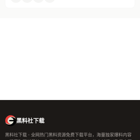
关于黑料社下载
黑料社下载致力于为全网用户提供最新最全的娱乐八卦爆料资讯。
无论你是想了解明星绯闻、主播动态、综艺内幕，还是影视资讯，
黑料社下载都能满足你的好奇心。 黑料社下载汇聚了专业的编辑团
队和活跃的瓜友社区，确保每一条爆料都经过严格筛选，让你在最
短时间内掌握娱乐圈的最新动态。
黑料社下载，你的专属娱乐八卦资讯平台！
黑料社下载
黑料社下载 - 全网热门黑料资源免费下载平台，海量独家爆料内容