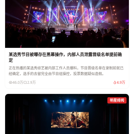
某选秀节目被曝存在黑幕操作，内部人员泄露晋级名单提前确
定
正在热播的某选秀综艺被内部工作人员爆料，节目晋级名单在录制前就已
经确定，选手的去留完全由节目组操控，投票数据疑似造假。
46.0万
2.9万
4.9万
明星绯闻