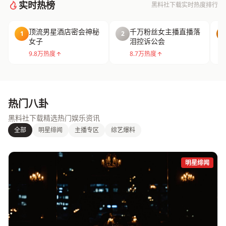
实时热榜
黑料社下载实时热度排行
顶流男星酒店密会神秘
千万粉丝女主播直播落
1
2
3
女子
泪控诉公会
9.8万热度
8.7万热度
热门八卦
黑料社下载精选热门娱乐资讯
全部
明星绯闻
主播专区
综艺爆料
明星绯闻